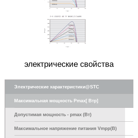
электрические свойства
Электрические характеристики@STC
Максимальная мощность Pmax[ Втp]
5
Допустимая мощность - pmax (Вт)
0
Максимальное напряжение питания Vmpp(В)
3