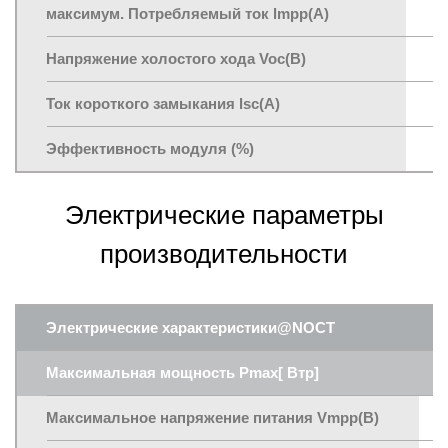
максимум. Потребляемый ток lmpp(A)
1
Напряжение холостого хода Voc(В)
3
Ток короткого замыкания lsc(A)
1
Эффективность модуля (%)
2
Электрические параметры
производительности
Электрические характеристики@NOCT
Максимальная мощность Pmax[ Втp]
Максимальное напряжение питания Vmpp(В)