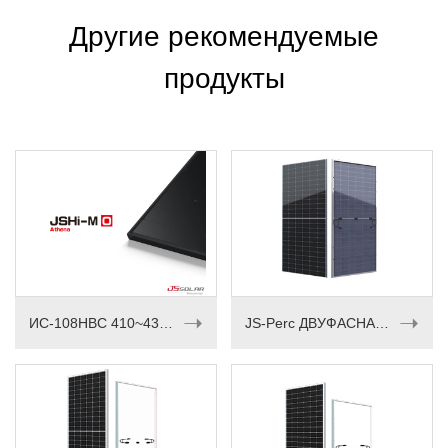
Другие рекомендуемые
продукты
➝
➝
ИС-108HBC 410~430М
JS-Perc ДВУФАСНАЯ СЕРИЯ 535-550Вт