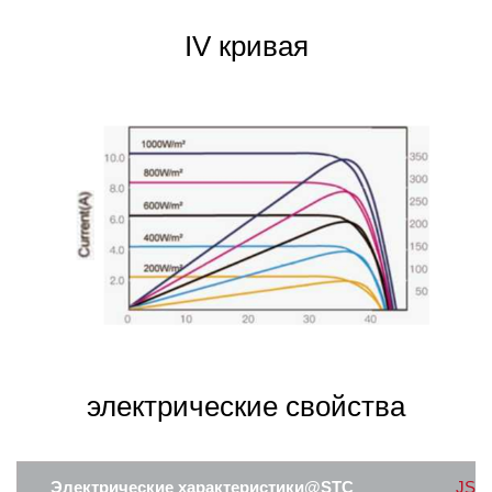
IV кривая
электрические свойства
Электрические характеристики@STC
JS3