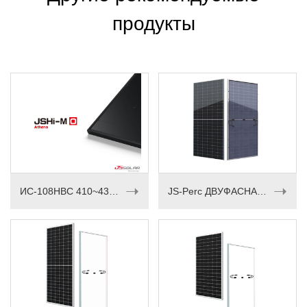
продукты
➝
➝
ИС-108HBC 410~430М
JS-Perc ДВУФАСНАЯ СЕРИЯ 535-550Вт