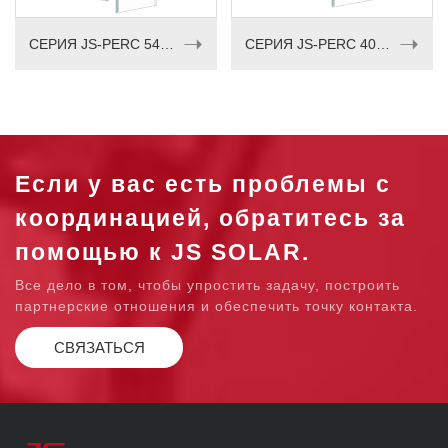
➝
➝
СЕРИЯ JS-PERC 540–555 Вт
СЕРИЯ JS-PERC 405-420 Вт
Если у вас есть проблемы с
координацией, обратитесь за
помощью к JS SOLAR.
Все дело в том, чтобы упростить задачу, построить
партнерские отношения и обеспечить точку контакта.
СВЯЗАТЬСЯ