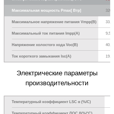
Максимальная мощность Pmax[ Втp]
320
Максимальное напряжение питания Vmpp(В)
33,4
Максимальный ток питания lmpp(A)
9,58
Напряжение холостого хода Voc(В)
40,1
Ток короткого замыкания lsc(A)
19,0
Электрические параметры
производительности
Температурный коэффициент LSC α (%/C)
+
Температурный коэффициент ЛОС β(%/°C)
-