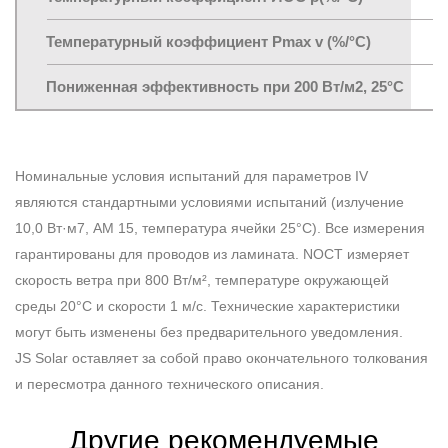
Температурный коэффициент Pmax v (%/°C)
-
Пониженная эффективность при 200 Вт/м2, 25°C
Номинальные условия испытаний для параметров IV
являются стандартными условиями испытаний (излучение
10,0 Вт·м7, AM 15, температура ячейки 25°C). Все измерения
гарантированы для проводов из ламината. NOCT измеряет
скорость ветра при 800 Вт/м², температуре окружающей
среды 20°C и скорости 1 м/с. Технические характеристики
могут быть изменены без предварительного уведомления.
JS Solar оставляет за собой право окончательного толкования
и пересмотра данного технического описания.
Другие рекомендуемые