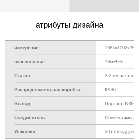
атрибуты дизайна
измерение
1684x1002x35 
взвешивание
19кг±5%
Стакан
3,2 мм закален
Распределительная коробка
IP≥67
Вывод
Портрет: N350
Соединитель
Совместимость
Упаковка
30 шт/поддон, 